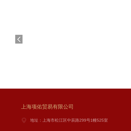
暂
时
没
有
信
息
上海项佑贸易有限公司
地址：上海市松江区中辰路299号1幢525室