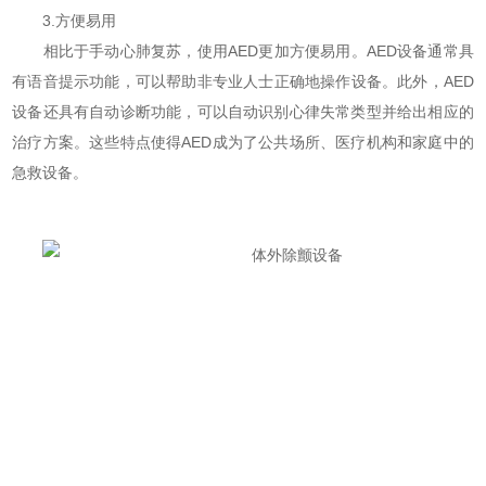
3.方便易用
相比于手动心肺复苏，使用AED更加方便易用。AED设备通常具
有语音提示功能，可以帮助非专业人士正确地操作设备。此外，AED
设备还具有自动诊断功能，可以自动识别心律失常类型并给出相应的
治疗方案。这些特点使得AED成为了公共场所、医疗机构和家庭中的
急救设备。