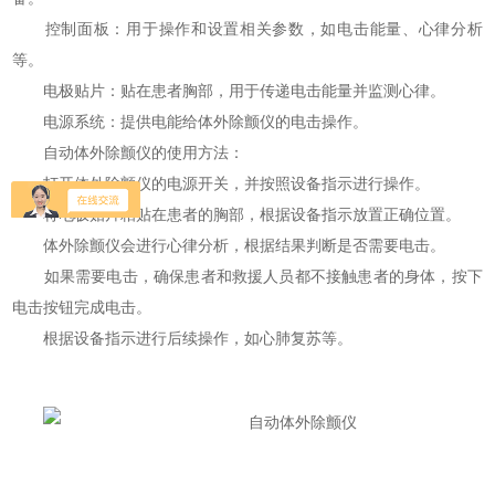
控制面板：用于操作和设置相关参数，如电击能量、心律分析
等。
电极贴片：贴在患者胸部，用于传递电击能量并监测心律。
电源系统：提供电能给体外除颤仪的电击操作。
自动体外除颤仪的使用方法：
打开体外除颤仪的电源开关，并按照设备指示进行操作。
将电极贴片粘贴在患者的胸部，根据设备指示放置正确位置。
体外除颤仪会进行心律分析，根据结果判断是否需要电击。
如果需要电击，确保患者和救援人员都不接触患者的身体，按下
电击按钮完成电击。
根据设备指示进行后续操作，如心肺复苏等。