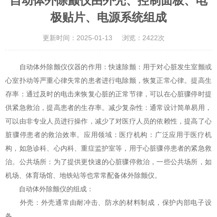
自动体外除颤仪由外壳、控制面板、电
极贴片、电源系统组成
更新时间：2025-01-13
浏览：2422次
自动体外除颤仪仪器的作用：快速除颤：用于对心脏发生室颤或
心室扑动等严重心律失常的患者进行电除颤，恢复正常心律。提高生
存率：通过及时的电击来恢复心脏的正常节律，可以在心脏骤停时提
供紧急救治，提高患者的生存率。减少复杂性：通常设计简单易用，
可以由非专业人员进行操作，减少了对医疗人员的依赖性，提高了心
脏骤停患者的救治效率。应用领域：医疗机构：广泛应用于医疗机
构，如急诊科、心内科、重症监护室等，用于心脏骤停患者的紧急救
治。公共场所：为了提供更快速的心脏骤停救治，一些公共场所，如
机场、体育场馆、地铁站等也常常配备体外除颤仪。
自动体外除颤仪
的组成：
外壳：外壳通常由耐冲击、防水的材料制成，保护内部电子设
备。