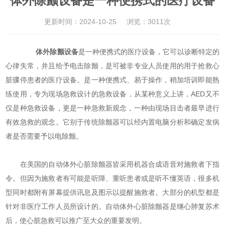
体外除颤设备是一种便携式的医疗设备
更新时间：2024-10-25
浏览：3011次
体外除颤设备
是一种便携式的医疗设备，它可以诊断特定的
心律失常，并且给予电击除颤，是可被非专业人员使用的用于抢救心
脏骤停患者的医疗设备。是一种便携式、易于操作，稍加培训即能熟
练使用，专为现场急救设计的急救设备，从某种意义上讲，AED又不
仅是种急救设备，更是一种急救新观念，一种由现场目击者最早进行
有效急救的观念。它别于传统除颤器可以经内置电脑分析和确定发病
者是否需要予以电除颤。
在美国的自动体外心脏除颤器皆采用机器合成语音对施救者下指
令。但因为施救者有可能是听障、重听患者或是听不懂英语，很多机
型同时都附有屏幕提供讯息及图示以提醒施救者。大部分的机型都是
针对非医疗工作人员所设计的。自动体外心脏除颤器是继心肺复苏术
后，使心脏急救可以推广至大众的重要发明。