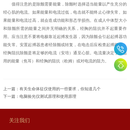
值得注意的是除颤需要能量，除颤时选择适当能量以产生充分的
经心肌的电流。如果能量和电流过低，电击就不能终止心律失常。如
果能量和电流过高，就会造成功能和形态学损伤。在成人中体型大小
和除颤所需的能量之间并无明确的关系，经胸的阻抗并不起重要作
用。应当注意不要将电极靠近起搏发生器，因为除颤会引起起搏器功
能失常。安置起搏器患者经除颤或转复，在电击后应检查起搏阈值。
经胸阻抗除颤是将足够的电流（安培）通至心脏。电流量决定于所选
用的能量（焦耳）和经胸的阻抗（欧姆）或对电流的阻力。
上一篇：
有关生命体征仪使用的一些要求，你知道几个
下一篇：
电脑验光仪测试原理和使用原理
关注我们